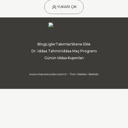
YUKARI ÇIK
Blog
Ligler
Takımlar
Sitene Ekle
Dr. İddaa Tahmin
İddaa Maç Programı
Günün İddaa Kuponları
www.macsonuclari.com.tr - Tüm Hakları Saklıdır