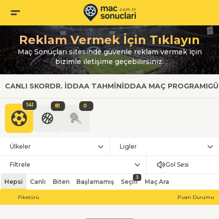
Reklam Vermek İçin Tıklayın
Maç Sonuçları sitesinde güvenle reklam vermek için
bizimle iletişime geçebilirsiniz.
CANLI SKOR
DR. İDDAA TAHMIN
İDDAA MAÇ PROGRAMI
GÜ
141
81
0
Ülkeler
Ligler
Filtrele
Gol Sesi
3
Hepsi
Canlı
Biten
Başlamamış
Seçili
Maç Ara
Fikstürü
Puan Durumu