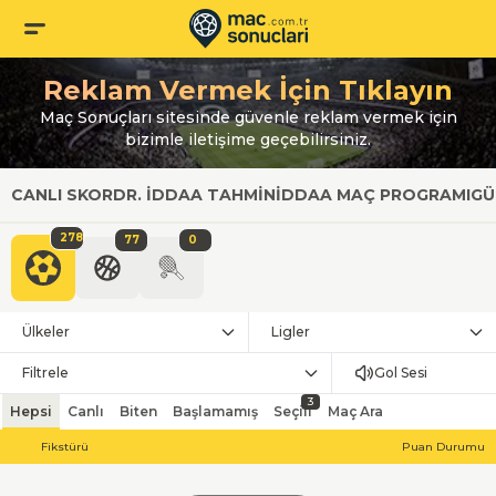
Reklam Vermek İçin Tıklayın
Maç Sonuçları sitesinde güvenle reklam vermek için
bizimle iletişime geçebilirsiniz.
CANLI SKOR
DR. İDDAA TAHMIN
İDDAA MAÇ PROGRAMI
GÜ
278
77
0
Ülkeler
Ligler
Filtrele
Gol Sesi
3
Hepsi
Canlı
Biten
Başlamamış
Seçili
Maç Ara
Fikstürü
Puan Durumu