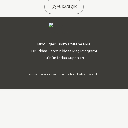
YUKARI ÇIK
Blog
Ligler
Takımlar
Sitene Ekle
Dr. İddaa Tahmin
İddaa Maç Programı
Günün İddaa Kuponları
www.macsonuclari.com.tr - Tüm Hakları Saklıdır