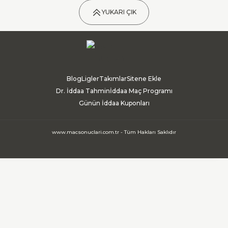
YUKARI ÇIK
Blog
Ligler
Takımlar
Sitene Ekle
Dr. İddaa Tahmin
İddaa Maç Programı
Günün İddaa Kuponları
www.macsonuclari.com.tr - Tüm Hakları Saklıdır