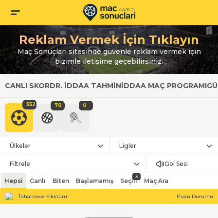
Reklam Vermek İçin Tıklayın
Maç Sonuçları sitesinde güvenle reklam vermek için
bizimle iletişime geçebilirsiniz.
CANLI SKOR
DR. İDDAA TAHMIN
İDDAA MAÇ PROGRAMI
GÜ
552
70
0
Ülkeler
Ligler
Filtrele
Gol Sesi
3
Hepsi
Canlı
Biten
Başlamamış
Seçili
Maç Ara
Ťahanovce Fikstürü
Puan Durumu