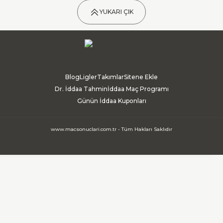
YUKARI ÇIK
Blog
Ligler
Takımlar
Sitene Ekle
Dr. İddaa Tahmin
İddaa Maç Programı
Günün İddaa Kuponları
www.macsonuclari.com.tr - Tüm Hakları Saklıdır