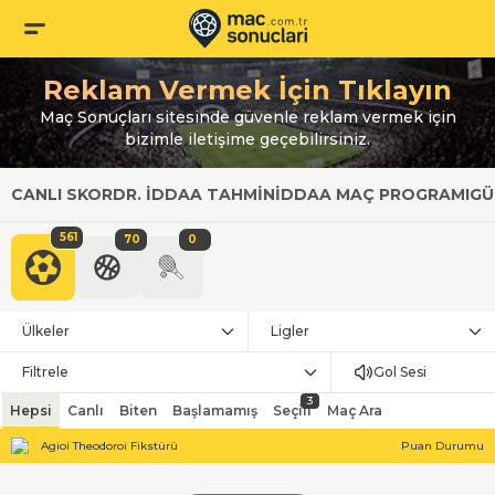
Reklam Vermek İçin Tıklayın
Maç Sonuçları sitesinde güvenle reklam vermek için
bizimle iletişime geçebilirsiniz.
CANLI SKOR
DR. İDDAA TAHMIN
İDDAA MAÇ PROGRAMI
GÜ
561
70
0
Ülkeler
Ligler
Filtrele
Gol Sesi
3
Hepsi
Canlı
Biten
Başlamamış
Seçili
Maç Ara
Agioi Theodoroi Fikstürü
Puan Durumu