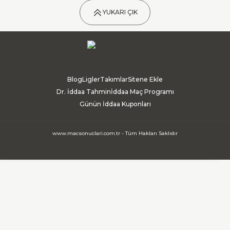
YUKARI ÇIK
Blog
Ligler
Takımlar
Sitene Ekle
Dr. İddaa Tahmin
İddaa Maç Programı
Günün İddaa Kuponları
www.macsonuclari.com.tr - Tüm Hakları Saklıdır