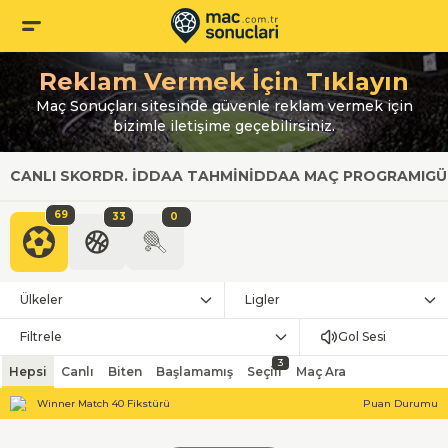
Reklam Vermek İçin Tıklayın
Maç Sonuçları sitesinde güvenle reklam vermek için
bizimle iletişime geçebilirsiniz.
CANLI SKOR
DR. İDDAA TAHMIN
İDDAA MAÇ PROGRAMI
GÜ
69
33
0
Ülkeler
Ligler
Filtrele
Gol Sesi
3
Hepsi
Canlı
Biten
Başlamamış
Seçili
Maç Ara
Winner Match 40 Fikstürü
Puan Durumu