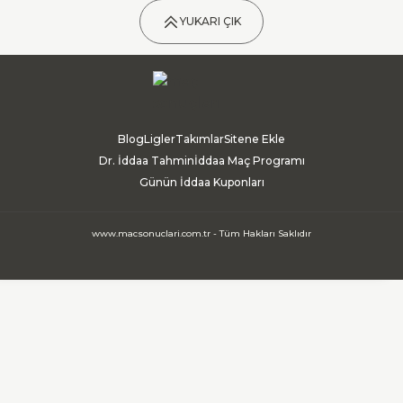
YUKARI ÇIK
Blog
Ligler
Takımlar
Sitene Ekle
Dr. İddaa Tahmin
İddaa Maç Programı
Günün İddaa Kuponları
www.macsonuclari.com.tr - Tüm Hakları Saklıdır