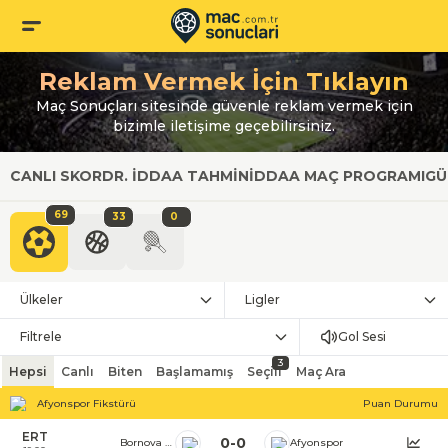
Reklam Vermek İçin Tıklayın
Maç Sonuçları sitesinde güvenle reklam vermek için
bizimle iletişime geçebilirsiniz.
CANLI SKOR
DR. İDDAA TAHMIN
İDDAA MAÇ PROGRAMI
GÜ
69
33
0
Ülkeler
Ligler
Filtrele
Gol Sesi
3
Hepsi
Canlı
Biten
Başlamamış
Seçili
Maç Ara
Afyonspor Fikstürü
Puan Durumu
ERT
0
-
0
Bornova 1877
Afyonspor