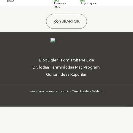
19:00
YUKARI ÇIK
Blog
Ligler
Takımlar
Sitene Ekle
Dr. İddaa Tahmin
İddaa Maç Programı
Günün İddaa Kuponları
www.macsonuclari.com.tr - Tüm Hakları Saklıdır