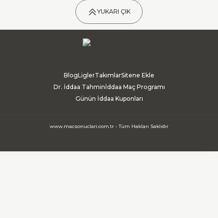
YUKARI ÇIK
Blog
Ligler
Takımlar
Sitene Ekle
Dr. İddaa Tahmin
İddaa Maç Programı
Günün İddaa Kuponları
www.macsonuclari.com.tr - Tüm Hakları Saklıdır