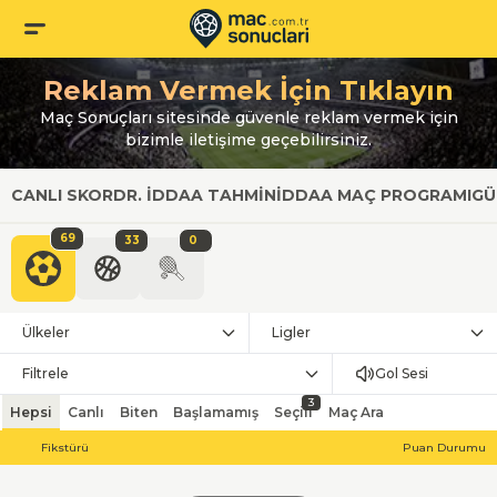
Reklam Vermek İçin Tıklayın
Maç Sonuçları sitesinde güvenle reklam vermek için
bizimle iletişime geçebilirsiniz.
CANLI SKOR
DR. İDDAA TAHMIN
İDDAA MAÇ PROGRAMI
GÜ
69
33
0
Ülkeler
Ligler
Filtrele
Gol Sesi
3
Hepsi
Canlı
Biten
Başlamamış
Seçili
Maç Ara
Fikstürü
Puan Durumu