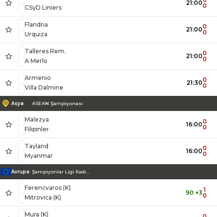
21:00
0
CSyD Liniers
Flandria
0
21:00
0
Urquiza
Talleres Rem.
0
21:00
0
A Merlo
Armenio
0
21:30
0
Villa Dalmine
Asya
ASEAN Şampiyonası
Malezya
0
16:00
0
Filipinler
Tayland
0
16:00
0
Myanmar
Avrupa
Şampiyonlar Ligi Kadınlar
Ferencvaros (K)
1
90 +3
0
Mitrovica (K)
Mura (K)
0