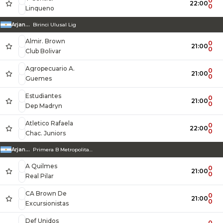
0
22:00
0
Linqueno
Arjantin
Birinci Ulusal Lig
Almir. Brown
0
21:00
0
Club Bolivar
Agropecuario A.
0
21:00
0
Guemes
Estudiantes
0
21:00
0
Dep Madryn
Atletico Rafaela
0
22:00
0
Chac. Juniors
Arjantin
Primera B Metropolitana
A Quilmes
0
21:00
0
Real Pilar
CA Brown De
0
21:00
0
Excursionistas
Def Unidos
0