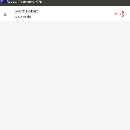
Avustralya
Tazmanya NPL
South Hobart
5
M.S.
2
Riverside
Ulverstone
3
M.S.
4
South East United
Devonport City
6
M.S.
0
Launceston C
Glenorchy
2
M.S.
1
Launceston Utd
Kingborough
3
M.S.
1
Clarence Zebras
Avustralya
Victoria NPL 3
Moreland City
3
M.S.
5
Kingston City
Avustralya
Başkent Bölgesi NPL
Canberra Olym.
2
M.S.
5