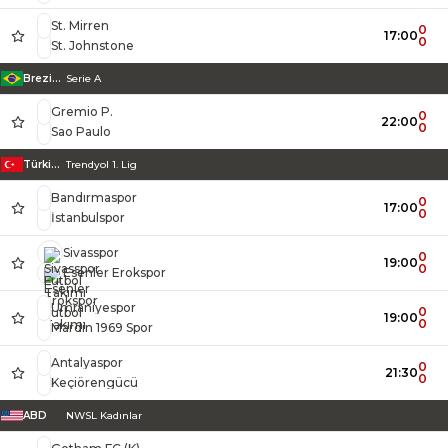
St. Mirren
0
17:00
0
St. Johnstone
Brezilya
Serie A
Gremio P.
0
22:00
0
Sao Paulo
Türkiye
Trendyol 1. Lig
Bandırmaspor
0
17:00
0
İstanbulspor
Sivasspor
0
19:00
0
Esenler Erokspor
Ümraniyespor
0
19:00
0
Mardin 1969 Spor
Antalyaspor
0
21:30
0
Keçiörengücü
ABD
NWSL Kadınlar