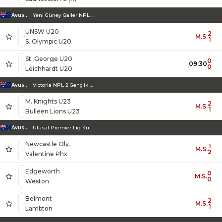
Avustralya
Yeni Güney Galler NPL Gençlik Ligi
UNSW U20
2
M.S.
1
S. Olympic U20
St. George U20
0
09:30
0
Leichhardt U20
Avustralya
Victoria NPL 2 Gençlik Ligi
M. Knights U23
2
M.S.
1
Bulleen Lions U23
Avustralya
Ulusal Premier Lig Kuzey
Newcastle Oly.
1
M.S.
2
Valentine Phx
Edgeworth
0
M.S.
0
Weston
Belmont
2
M.S.
1
Lambton