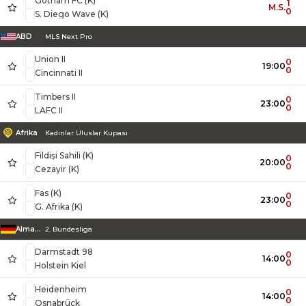
Gotham FC (K)
1
M.S.
0
S. Diego Wave (K)
ABD
MLS Next Pro
Union II
0
19:00
0
Cincinnati II
Timbers II
0
23:00
0
LAFC II
Afrika
Kadınlar Uluslar Kupası
Fildişi Sahili (K)
0
20:00
0
Cezayir (K)
Fas (K)
0
23:00
0
G. Afrika (K)
Almanya
2. Bundesliga
Darmstadt 98
0
14:00
0
Holstein Kiel
Heidenheim
0
14:00
0
Osnabrück