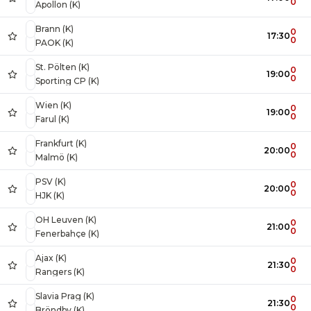
0
Apollon (K)
Brann (K)
0
17:30
0
PAOK (K)
St. Pölten (K)
0
19:00
0
Sporting CP (K)
Wien (K)
0
19:00
0
Farul (K)
Frankfurt (K)
0
20:00
0
Malmö (K)
PSV (K)
0
20:00
0
HJK (K)
OH Leuven (K)
0
21:00
0
Fenerbahçe (K)
Ajax (K)
0
21:30
0
Rangers (K)
Slavia Prag (K)
0
21:30
0
Bröndby (K)