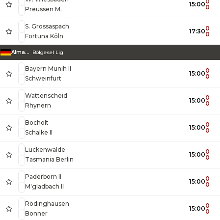
0
15:00
0
Preussen M.
S. Grossaspach
0
17:30
0
Fortuna Köln
Almanya
Bölgesel Lig
Bayern Münih II
0
15:00
0
Schweinfurt
Wattenscheid
0
15:00
0
Rhynern
Bocholt
0
15:00
0
Schalke II
Luckenwalde
0
15:00
0
Tasmania Berlin
Paderborn II
0
15:00
0
M'gladbach II
Rödinghausen
0
15:00
0
Bonner