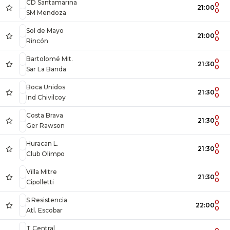
CD Santamarina
0
21:00
0
SM Mendoza
Sol de Mayo
0
21:00
0
Rincón
Bartolomé Mit.
0
21:30
0
Sar La Banda
Boca Unidos
0
21:30
0
Ind Chivilcoy
Costa Brava
0
21:30
0
Ger Rawson
Huracan L.
0
21:30
0
Club Olimpo
Villa Mitre
0
21:30
0
Cipolletti
S Resistencia
0
22:00
0
Atl. Escobar
T Central