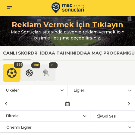
Reklam Vermek İçin Tıklayın
Maç Sonuçları sitesinde güvenle reklam vermek için
bizimle iletişime geçebilirsiniz.
CANLI SKOR
DR. İDDAA TAHMIN
İDDAA MAÇ PROGRAMI
GÜ
993
108
0
Ülkeler
Ligler
Filtrele
Gol Sesi