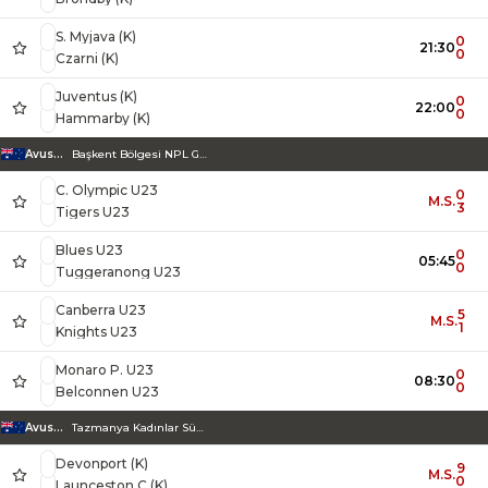
S. Myjava (K)
0
21:30
0
Czarni (K)
Juventus (K)
0
22:00
0
Hammarby (K)
Avustralya
Başkent Bölgesi NPL Gençlik Ligi
C. Olympic U23
0
M.S.
3
Tigers U23
Blues U23
0
05:45
0
Tuggeranong U23
Canberra U23
5
M.S.
1
Knights U23
Monaro P. U23
0
08:30
0
Belconnen U23
Avustralya
Tazmanya Kadınlar Süper Ligi
Devonport (K)
9
M.S.
0
Launceston C (K)