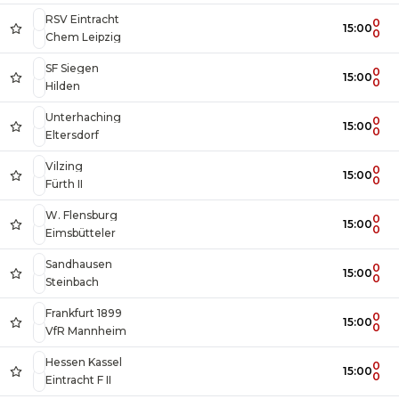
RSV Eintracht
0
15:00
0
Chem Leipzig
SF Siegen
0
15:00
0
Hilden
Unterhaching
0
15:00
0
Eltersdorf
Vilzing
0
15:00
0
Fürth II
W. Flensburg
0
15:00
0
Eimsbütteler
Sandhausen
0
15:00
0
Steinbach
Frankfurt 1899
0
15:00
0
VfR Mannheim
Hessen Kassel
0
15:00
0
Eintracht F II