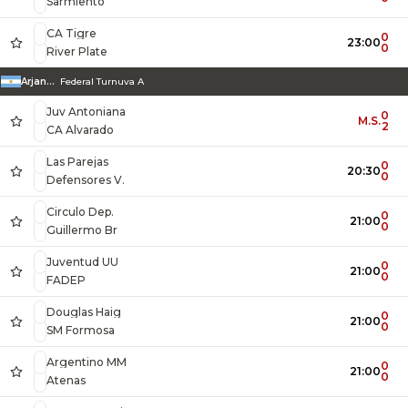
Sarmiento
CA Tigre
0
23:00
0
River Plate
Arjantin
Federal Turnuva A
Juv Antoniana
0
M.S.
2
CA Alvarado
Las Parejas
0
20:30
0
Defensores V.
Circulo Dep.
0
21:00
0
Guillermo Br
Juventud UU
0
21:00
0
FADEP
Douglas Haig
0
21:00
0
SM Formosa
Argentino MM
0
21:00
0
Atenas