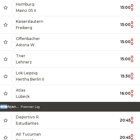
Homburg
0
15:00
0
Mainz 05 II
Kaiserslautern
0
15:00
0
Freiberg
Offenbacher
0
15:00
0
Astoria W.
Trier
0
15:00
0
Lehnerz
Lok Leipzig
0
15:30
0
Hertha Berlin II
Atlas
0
16:00
0
Lübeck
Arjantin
Premier Lig
Deportivo R.
0
20:45
0
Estudiantes
Atl Tucuman
0
20:45
0