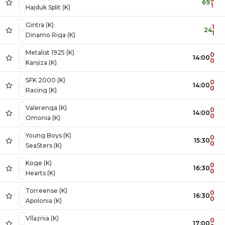
69
1
Hajduk Split (K)
Gintra (K)
1
24
1
Dinamo Riga (K)
Metalist 1925 (K)
0
14:00
0
Kanjiza (K)
SFK 2000 (K)
0
14:00
0
Racing (K)
Valerenga (K)
0
14:00
0
Omonia (K)
Young Boys (K)
0
15:30
0
SeaSters (K)
Koge (K)
0
16:30
0
Hearts (K)
Torreense (K)
0
16:30
0
Apolonia (K)
Vllaznia (K)
0
17:00