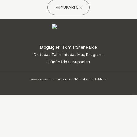
YUKARI ÇIK
Blog
Ligler
Takımlar
Sitene Ekle
Dr. İddaa Tahmin
İddaa Maç Programı
Günün İddaa Kuponları
www.macsonuclari.com.tr - Tüm Hakları Saklıdır