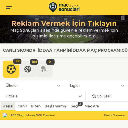
Reklam Vermek İçin Tıklayın
Maç Sonuçları sitesinde güvenle reklam vermek için
bizimle iletişime geçebilirsiniz.
CANLI SKOR
DR. İDDAA TAHMIN
İDDAA MAÇ PROGRAMI
GÜ
991
108
0
Ülkeler
Ligler
Filtrele
Gol Sesi
3
Hepsi
Canlı
Biten
Başlamamış
Seçili
Maç Ara
ACS Târgu Mureș 1898 Fikstürü
Puan Durumu