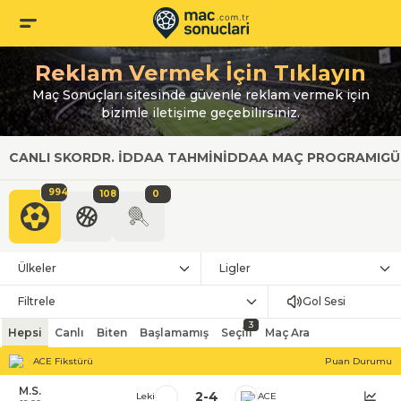
Reklam Vermek İçin Tıklayın
Maç Sonuçları sitesinde güvenle reklam vermek için
bizimle iletişime geçebilirsiniz.
CANLI SKOR
DR. İDDAA TAHMIN
İDDAA MAÇ PROGRAMI
GÜ
994
108
0
Ülkeler
Ligler
Filtrele
Gol Sesi
3
Hepsi
Canlı
Biten
Başlamamış
Seçili
Maç Ara
ACE Fikstürü
Puan Durumu
M.S.
2
-
4
Leki
ACE