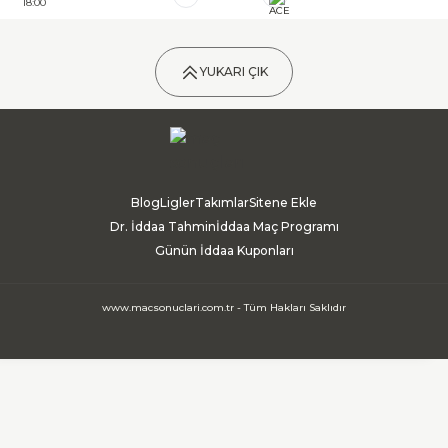
18:00
YUKARI ÇIK
Blog
Ligler
Takımlar
Sitene Ekle
Dr. İddaa Tahmin
İddaa Maç Programı
Günün İddaa Kuponları
www.macsonuclari.com.tr - Tüm Hakları Saklıdır