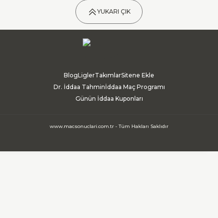
YUKARI ÇIK
Blog
Ligler
Takımlar
Sitene Ekle
Dr. İddaa Tahmin
İddaa Maç Programı
Günün İddaa Kuponları
www.macsonuclari.com.tr - Tüm Hakları Saklıdır