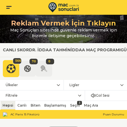
Reklam Vermek İçin Tıklayın
Maç Sonuçları sitesinde güvenle reklam vermek için
bizimle iletişime geçebilirsiniz.
CANLI SKOR
DR. İDDAA TAHMIN
İDDAA MAÇ PROGRAMI
GÜ
566
70
0
Ülkeler
Ligler
Filtrele
Gol Sesi
3
Hepsi
Canlı
Biten
Başlamamış
Seçili
Maç Ara
AC Paris 15 Fikstürü
Puan Durumu