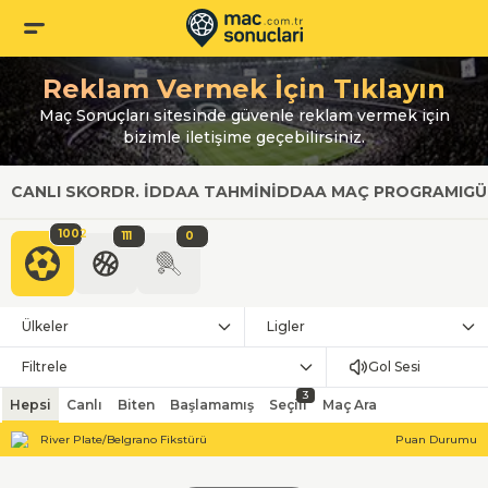
Reklam Vermek İçin Tıklayın
Maç Sonuçları sitesinde güvenle reklam vermek için
bizimle iletişime geçebilirsiniz.
CANLI SKOR
DR. İDDAA TAHMIN
İDDAA MAÇ PROGRAMI
GÜ
1002
111
0
Ülkeler
Ligler
Filtrele
Gol Sesi
3
Hepsi
Canlı
Biten
Başlamamış
Seçili
Maç Ara
River Plate/Belgrano Fikstürü
Puan Durumu