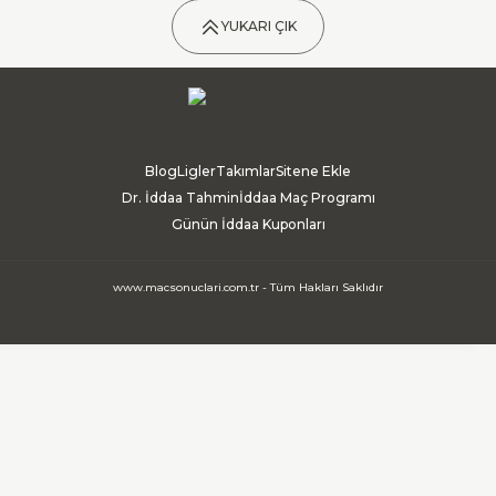
YUKARI ÇIK
Blog
Ligler
Takımlar
Sitene Ekle
Dr. İddaa Tahmin
İddaa Maç Programı
Günün İddaa Kuponları
www.macsonuclari.com.tr - Tüm Hakları Saklıdır