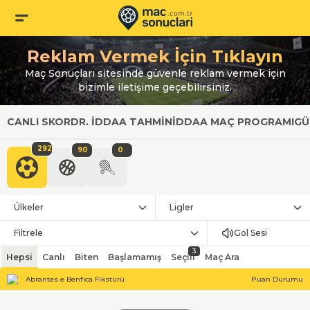
Reklam Vermek İçin Tıklayın
Maç Sonuçları sitesinde güvenle reklam vermek için
bizimle iletişime geçebilirsiniz.
CANLI SKOR
DR. İDDAA TAHMIN
İDDAA MAÇ PROGRAMI
GÜ
292
90
0
Ülkeler
Ligler
Filtrele
Gol Sesi
3
Hepsi
Canlı
Biten
Başlamamış
Seçili
Maç Ara
Abrantes e Benfica Fikstürü
Puan Durumu