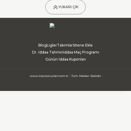
YUKARI ÇIK
Blog
Ligler
Takımlar
Sitene Ekle
Dr. İddaa Tahmin
İddaa Maç Programı
Günün İddaa Kuponları
www.macsonuclari.com.tr - Tüm Hakları Saklıdır