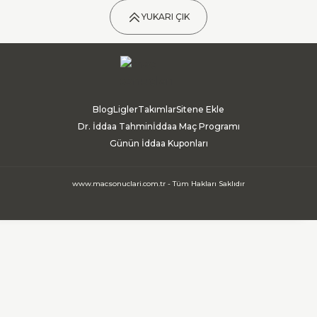
YUKARI ÇIK
Blog
Ligler
Takımlar
Sitene Ekle
Dr. İddaa Tahmin
İddaa Maç Programı
Günün İddaa Kuponları
www.macsonuclari.com.tr - Tüm Hakları Saklıdır