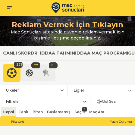
Reklam Vermek İçin Tıklayın
Maç Sonuçları sitesinde güvenle reklam vermek için
bizimle iletişime geçebilirsiniz.
CANLI SKOR
DR. İDDAA TAHMIN
İDDAA MAÇ PROGRAMI
GÜ
278
77
0
Ülkeler
Ligler
Filtrele
Gol Sesi
3
Hepsi
Canlı
Biten
Başlamamış
Seçili
Maç Ara
Fikstürü
Puan Durumu