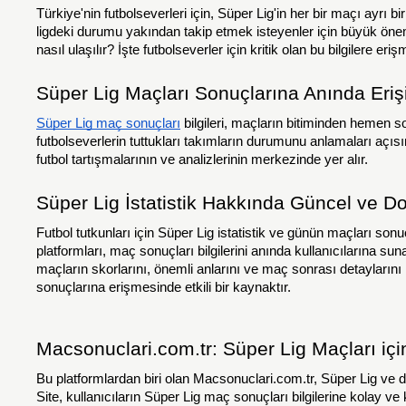
Türkiye'nin futbolseverleri için, Süper Lig'in her bir maçı ayrı
ligdeki durumu yakından takip etmek isteyenler için büyük öne
nasıl ulaşılır? İşte futbolseverler için kritik olan bu bilgilere eriş
Süper Lig Maçları Sonuçlarına Anında Eri
Süper Lig maç sonuçları
 bilgileri, maçların bitiminden hemen 
futbolseverlerin tuttukları takımların durumunu anlamaları açısın
futbol tartışmalarının ve analizlerinin merkezinde yer alır. 
Süper Lig İstatistik Hakkında Güncel ve Doğ
Futbol tutkunları için Süper Lig istatistik ve günün maçları sonu
platformları, maç sonuçları bilgilerini anında kullanıcılarına su
maçların skorlarını, önemli anlarını ve maç sonrası detaylarını
sonuçlarına erişmesinde etkili bir kaynaktır. 
Macsonuclari.com.tr: Süper Lig Maçları içi
Bu platformlardan biri olan Macsonuclari.com.tr, Süper Lig ve diğe
Site, kullanıcıların Süper Lig maç sonuçları bilgilerine kolay ve 