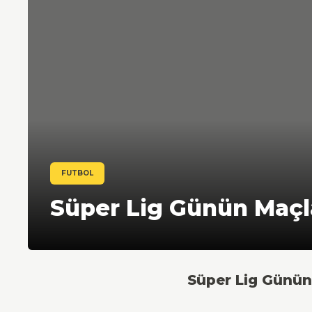
FUTBOL
Süper Lig Günün Maçla
Süper Lig Günün 