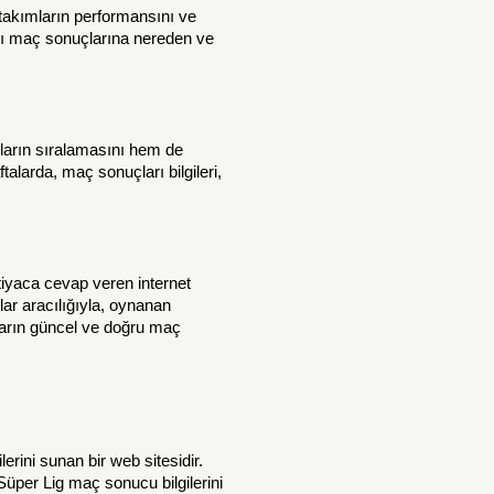
 takımların performansını ve 
lı maç sonuçlarına nereden ve 
ların sıralamasını hem de 
alarda, maç sonuçları bilgileri, 
tiyaca cevap veren internet 
ar aracılığıyla, oynanan 
ların güncel ve doğru maç 
erini sunan bir web sitesidir. 
Süper Lig maç sonucu bilgilerini 