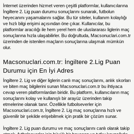
İnternet üzerinden hizmet veren çeşitli platformlar, kullanıcılarına 
İngiltere 2. Lig puan durumu sonuçlarını sunarak, futbolun 
heyecanını yaşamalarını sağlar. Bu tür siteler, kullanım kolaylığı 
ve hızlı bilgi erişimi açısından öne çıkar. Kullanıcılar, bu 
platformlar aracılığı ile hem yerel hem de uluslararası liglerin maç 
sonuçlarına hızla ulaşabilirler. Bu doğrultuda, Macsonuclari.com.tr 
üzerinden de istenilen maçların sonuçlarına ulaşmak mümkün 
olur. 
Macsonuclari.com.tr: İngiltere 2.Lig Puan 
Durumu için En İyi Adres
İngiltere 2. Lig ve diğer liglerin canlı maç sonuçlarını, anlık skorları 
ve biten maç bilgilerini sunan Macsonuclari.com.tr bu ihtiyaca 
cevap veren platformlardan biridir. Bu platform, kullanıcıların maç 
sonuçlarını kolay ve kullanışlı bir arayüz üzerinden takip 
etmelerine olanak tanır. Özellikle futbolseverler için 
Macsonuclari.com.tr, İngiltere 2. Lig maç sonuçlarına hızlı ve 
güvenilir bir şekilde erişebilmek için pratik bir çözüm sunar. 
İngiltere 2. Lig puan durumu ve maç sonuçlarını canlı olarak takip 