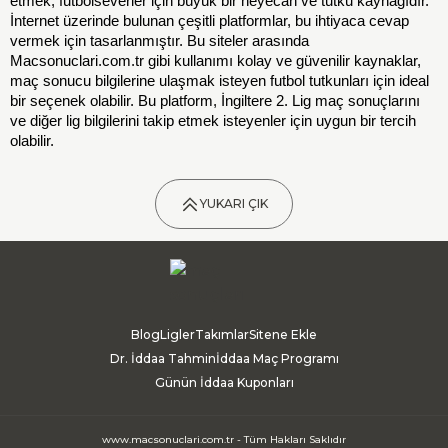
etmek, futbolseverler için büyük bir heyecan ve tutku kaynağıdır. 
İnternet üzerinde bulunan çeşitli platformlar, bu ihtiyaca cevap 
vermek için tasarlanmıştır. Bu siteler arasında 
Macsonuclari.com.tr gibi kullanımı kolay ve güvenilir kaynaklar, 
maç sonucu bilgilerine ulaşmak isteyen futbol tutkunları için ideal 
bir seçenek olabilir. Bu platform, İngiltere 2. Lig maç sonuçlarını 
ve diğer lig bilgilerini takip etmek isteyenler için uygun bir tercih 
olabilir. 
YUKARI ÇIK
Blog
Ligler
Takımlar
Sitene Ekle
Dr. İddaa Tahmin
İddaa Maç Programı
Günün İddaa Kuponları
www.macsonuclari.com.tr - Tüm Hakları Saklıdır