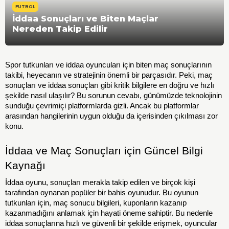
FUTBOL
İddaa Sonuçları ve Biten Maçlar
Nereden Takip Edilir
Spor tutkunları ve iddaa oyuncuları için biten maç sonuçlarının 
takibi, heyecanın ve stratejinin önemli bir parçasıdır. Peki, maç 
sonuçları ve iddaa sonuçları gibi kritik bilgilere en doğru ve hızlı 
şekilde nasıl ulaşılır? Bu sorunun cevabı, günümüzde teknolojinin 
sunduğu çevrimiçi platformlarda gizli. Ancak bu platformlar 
arasından hangilerinin uygun olduğu da içerisinden çıkılması zor 
konu. 
İddaa ve Maç Sonuçları için Güncel Bilgi 
Kaynağı
İddaa oyunu, sonuçları merakla takip edilen ve birçok kişi 
tarafından oynanan popüler bir bahis oyunudur. Bu oyunun 
tutkunları için, maç sonucu bilgileri, kuponların kazanıp 
kazanmadığını anlamak için hayati öneme sahiptir. Bu nedenle 
iddaa sonuçlarına hızlı ve güvenli bir şekilde erişmek, oyuncular 