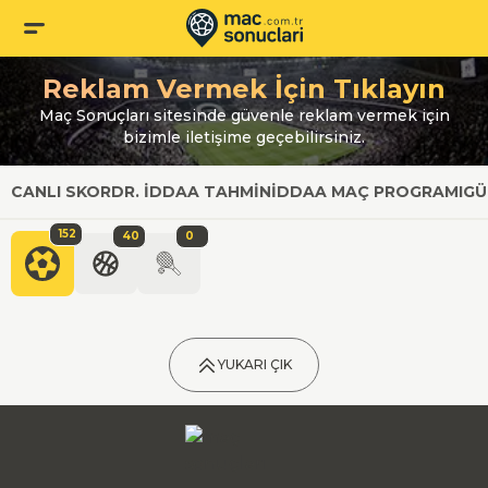
Reklam Vermek İçin Tıklayın
Maç Sonuçları sitesinde güvenle reklam vermek için
bizimle iletişime geçebilirsiniz.
CANLI SKOR
DR. İDDAA TAHMIN
İDDAA MAÇ PROGRAMI
GÜ
152
40
0
YUKARI ÇIK