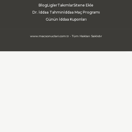
Blog
Ligler
Takımlar
Sitene Ekle
Dr. İddaa Tahmin
İddaa Maç Programı
Günün İddaa Kuponları
www.macsonuclari.com.tr - Tüm Hakları Saklıdır