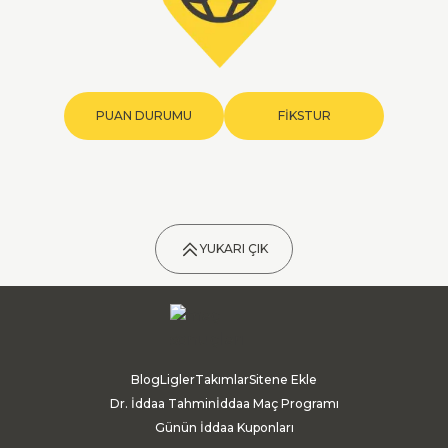
PUAN DURUMU
FİKSTUR
YUKARI ÇIK
Blog
Ligler
Takımlar
Sitene Ekle
Dr. İddaa Tahmin
İddaa Maç Programı
Günün İddaa Kuponları