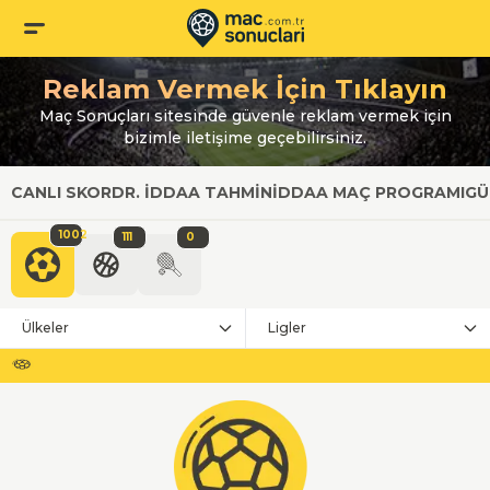
Reklam Vermek İçin Tıklayın
Maç Sonuçları sitesinde güvenle reklam vermek için
bizimle iletişime geçebilirsiniz.
CANLI SKOR
DR. İDDAA TAHMIN
İDDAA MAÇ PROGRAMI
GÜ
1002
111
0
Ülkeler
Ligler