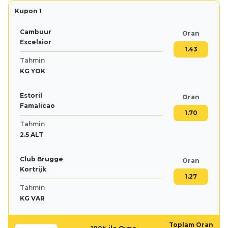
Kupon 1
Cambuur
Oran
Excelsior
1.43
Tahmin
KG YOK
Estoril
Oran
Famalicao
1.70
Tahmin
2.5 ALT
Club Brugge
Oran
Kortrijk
1.27
Tahmin
KG VAR
Toplam Oran