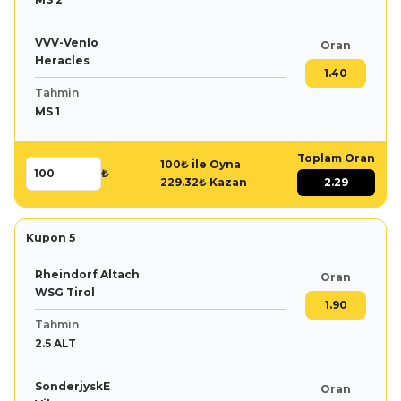
VVV-Venlo
Oran
Heracles
1.40
Tahmin
MS 1
Toplam Oran
100₺ ile Oyna
₺
229.32₺ Kazan
2.29
Kupon 5
Rheindorf Altach
Oran
WSG Tirol
1.90
Tahmin
2.5 ALT
SonderjyskE
Oran