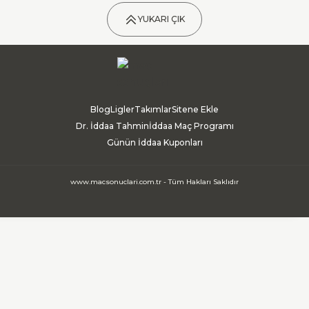
YUKARI ÇIK
Blog
Ligler
Takımlar
Sitene Ekle
Dr. İddaa Tahmin
İddaa Maç Programı
Günün İddaa Kuponları
www.macsonuclari.com.tr - Tüm Hakları Saklıdır