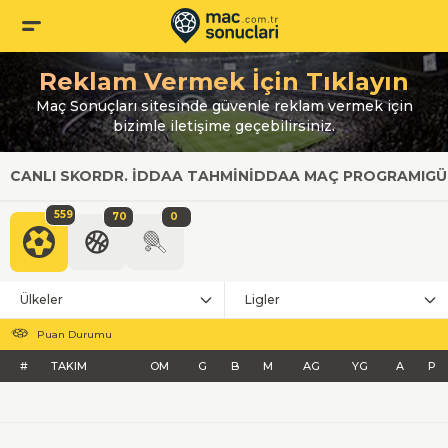
Reklam Vermek İçin Tıklayın
Maç Sonuçları sitesinde güvenle reklam vermek için
bizimle iletişime geçebilirsiniz.
CANLI SKOR
DR. İDDAA TAHMIN
İDDAA MAÇ PROGRAMI
GÜ
559
70
0
Ülkeler
Ligler
Puan Durumu
#
TAKIM
OM
G
B
M
AG
YG
A
P