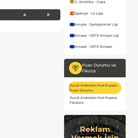
G. Amerika - Copa
America
İspanya - La Liga
A
P
Avrupa - Şampiyonlar Ligi
Avrupa - UEFA Avrupa Ligi
Avrupa - UEFA Avrupa
Konferans Ligi
Puan Durumu ve
Fikstür
Suudi Arabistan Kral Kupası
Puan Durumu
Suudi Arabistan Kral Kupası
Fikstürü
Reklam
Vermek İçin