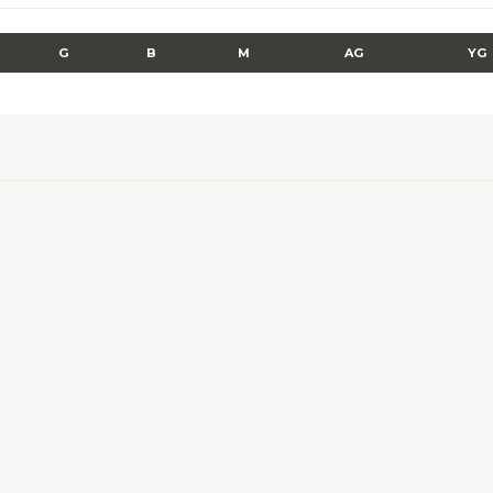
G
B
M
AG
YG