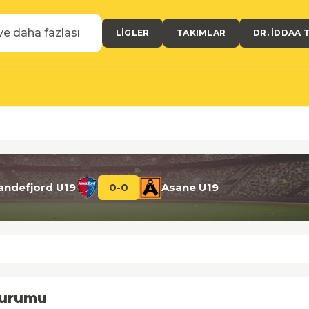
LIGLER
TAKIMLAR
DR. İDDAA 
andefjord U19
0
-
0
Asane U19
Durumu