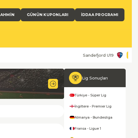
TAHMIN
GÜNÜN KUPONLARI
İDDAA PROGRAMI
Sandefjord U19
0
-
0
Lig Sonuçları
Türkiye - Süper Lig
İngiltere - Premier Lig
Almanya - Bundesliga
Fransa - Ligue 1