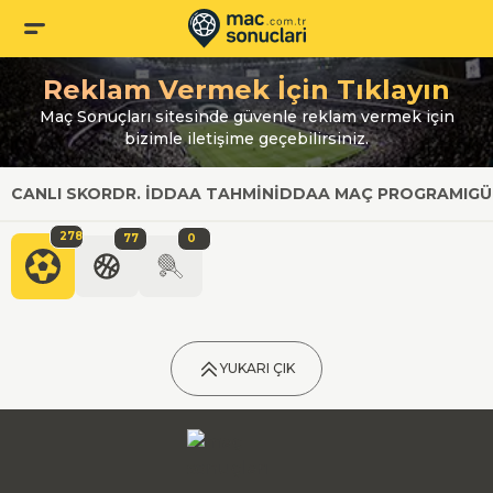
Reklam Vermek İçin Tıklayın
Maç Sonuçları sitesinde güvenle reklam vermek için
bizimle iletişime geçebilirsiniz.
CANLI SKOR
DR. İDDAA TAHMIN
İDDAA MAÇ PROGRAMI
GÜ
278
77
0
YUKARI ÇIK