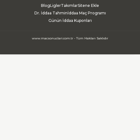
Blog
Ligler
Takımlar
Sitene Ekle
Dr. İddaa Tahmin
İddaa Maç Programı
Günün İddaa Kuponları
www.macsonuclari.com.tr - Tüm Hakları Saklıdır