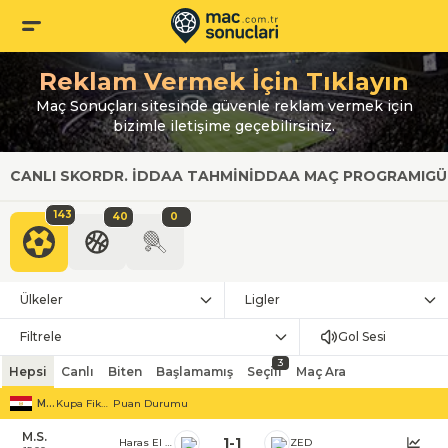
Reklam Vermek İçin Tıklayın
Maç Sonuçları sitesinde güvenle reklam vermek için
bizimle iletişime geçebilirsiniz.
CANLI SKOR
DR. İDDAA TAHMIN
İDDAA MAÇ PROGRAMI
GÜ
143
40
0
Ülkeler
Ligler
Filtrele
Gol Sesi
3
Hepsi
Canlı
Biten
Başlamamış
Seçili
Maç Ara
Mısır
Kupa Fikstürü
Puan Durumu
M.S.
1
-
1
Haras El Hodood
ZED