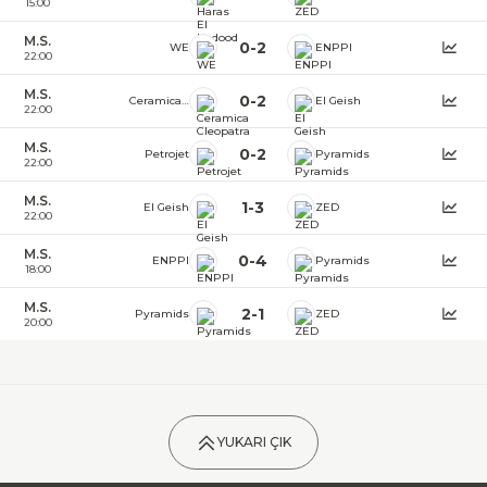
15:00
M.S.
0
-
2
WE
ENPPI
22:00
M.S.
0
-
2
Ceramica Cleopatra
El Geish
22:00
M.S.
0
-
2
Petrojet
Pyramids
22:00
M.S.
1
-
3
El Geish
ZED
22:00
M.S.
0
-
4
ENPPI
Pyramids
18:00
M.S.
2
-
1
Pyramids
ZED
20:00
YUKARI ÇIK