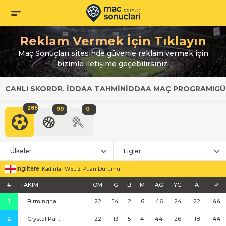
Reklam Vermek İçin Tıklayın
Maç Sonuçları sitesinde güvenle reklam vermek için
bizimle iletişime geçebilirsiniz.
CANLI SKOR
DR. İDDAA TAHMIN
İDDAA MAÇ PROGRAMI
GÜ
286
90
0
Ülkeler
Ligler
İngiltere
Kadınlar WSL 2 Puan Durumu
#
TAKIM
OM
G
B
M
AG
YG
A
P
1
Birmingham City
22
14
2
6
46
24
22
44
2
Crystal Palace
22
13
5
4
44
26
18
44