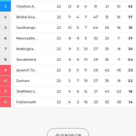
3
Charlton Athletic
22
12
6
4
31
21
10
42
4
Bristol Academy
22
11
4
7
47
31
16
37
5
Southampton
22
10
5
7
44
26
18
35
6
Newcastle United
22
8
9
5
32
25
7
33
7
Nottingham Forest
22
9
3
10
27
35
-8
30
8
Sunderland
22
6
6
10
28
35
-7
24
9
Ipswich Town
22
6
5
11
26
42
-16
23
10
Durham
22
5
7
10
27
35
-8
22
11
Sheffield United LFC
22
4
6
12
21
43
-22
18
12
Portsmouth
22
4
2
16
23
53
-30
14
YUKARI ÇIK