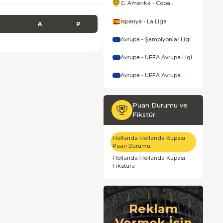
G. Amerika - Copa
America
İspanya - La Liga
A
P
Avrupa - Şampiyonlar Ligi
Avrupa - UEFA Avrupa Ligi
Avrupa - UEFA Avrupa
Konferans Ligi
Puan Durumu ve
Fikstür
Hollanda Hollanda Kupası
Puan Durumu
Hollanda Hollanda Kupası
Fikstürü
Reklam
Vermek İçin