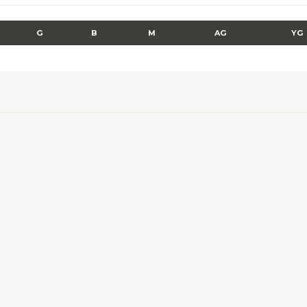
G
B
M
AG
YG