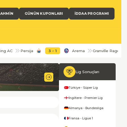
TAHMIN
GÜNÜN KUPONLARI
İDDAA PROGRAMI
ng AC
Persija
3
-
1
Arema
Granville Rage
Lig Sonuçları
64'
Türkiye - Süper Lig
İngiltere - Premier Lig
Almanya - Bundesliga
Fransa - Ligue 1