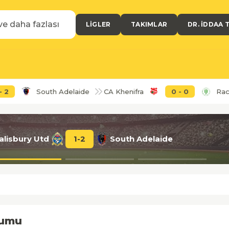
LIGLER
TAKIMLAR
DR. İDDAA 
2
South Adelaide
CA Khenifra
0
-
0
Raci
alisbury Utd
1
-
2
South Adelaide
rumu