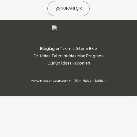
YUKARI ÇIK
Blog
Ligler
Takımlar
Sitene Ekle
Dr. İddaa Tahmin
İddaa Maç Programı
Günün İddaa Kuponları
www.macsonuclari.com.tr - Tüm Hakları Saklıdır