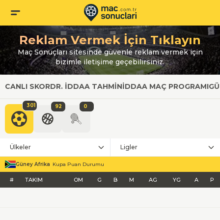
Reklam Vermek İçin Tıklayın
Maç Sonuçları sitesinde güvenle reklam vermek için
bizimle iletişime geçebilirsiniz.
CANLI SKOR
DR. İDDAA TAHMIN
İDDAA MAÇ PROGRAMI
GÜ
301
92
0
Ülkeler
Ligler
Güney Afrika
Kupa Puan Durumu
#
TAKIM
OM
G
B
M
AG
YG
A
P