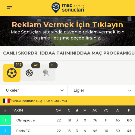
Reklam Vermek İçin Tıklayın
Maç Sonuçları sitesinde güvenle reklam vermek için
bizimle iletişime geçebilirsiniz.
CANLI SKOR
DR. İDDAA TAHMIN
İDDAA MAÇ PROGRAMI
GÜ
143
40
0
Ülkeler
Ligler
Fransa
Kadınlar 1.Ligi Puan Durumu
#
TAKIM
OM
G
B
M
AG
YG
A
P
1
Olympique Lyon
22
19
3
0
76
11
65
60
2
Paris FC
22
15
3
4
46
16
30
48