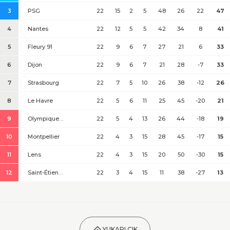
3
PSG
22
15
2
5
48
26
22
47
4
Nantes
22
12
5
5
42
34
8
41
5
Fleury 91
22
9
6
7
27
21
6
33
6
Dijon
22
9
6
7
21
28
-7
33
7
Strasbourg
22
7
5
10
26
38
-12
26
8
Le Havre
22
5
6
11
25
45
-20
21
9
Olympique Marseille
22
5
4
13
26
44
-18
19
10
Montpellier
22
4
3
15
28
45
-17
15
11
Lens
22
4
3
15
20
50
-30
15
12
Saint-Étienne
22
3
4
15
11
38
-27
13
YUKARI ÇIK