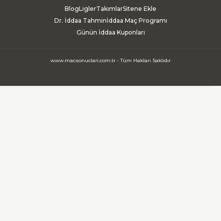
Blog
Ligler
Takımlar
Sitene Ekle
Dr. İddaa Tahmin
İddaa Maç Programı
Günün İddaa Kuponları
www.macsonuclari.com.tr - Tüm Hakları Saklıdır