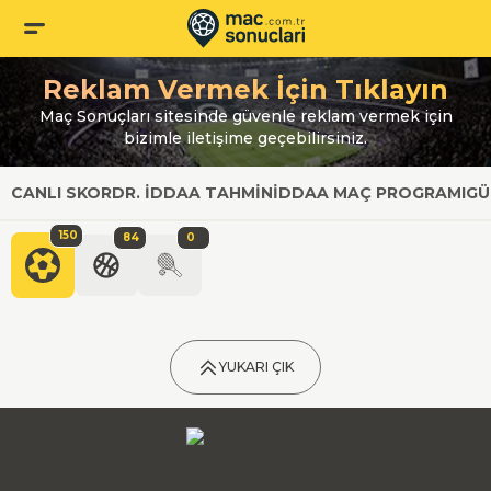
Reklam Vermek İçin Tıklayın
Maç Sonuçları sitesinde güvenle reklam vermek için
bizimle iletişime geçebilirsiniz.
CANLI SKOR
DR. İDDAA TAHMIN
İDDAA MAÇ PROGRAMI
GÜ
150
84
0
YUKARI ÇIK