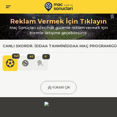
Reklam Vermek İçin Tıklayın
Maç Sonuçları sitesinde güvenle reklam vermek için
bizimle iletişime geçebilirsiniz.
CANLI SKOR
DR. İDDAA TAHMIN
İDDAA MAÇ PROGRAMI
GÜ
143
40
0
YUKARI ÇIK