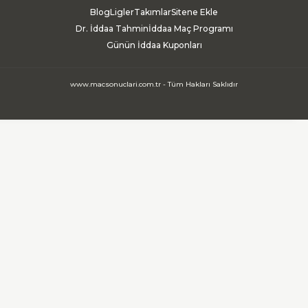
Blog
Ligler
Takımlar
Sitene Ekle
Dr. İddaa Tahmin
İddaa Maç Programı
Günün İddaa Kuponları
www.macsonuclari.com.tr - Tüm Hakları Saklıdır