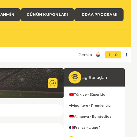
TAHMIN
GÜNÜN KUPONLARI
İDDAA PROGRAMI
Persija
1
-
0
Ar
Lig Sonuçları
Türkiye - Süper Lig
İngiltere - Premier Lig
Almanya - Bundesliga
Fransa - Ligue 1