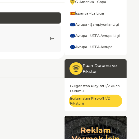
G. Amerika - Copa
America
İspanya - La Liga
Avrupa - Şampiyonlar Ligi
Avrupa - UEFA Avrupa Ligi
Avrupa - UEFA Avrupa
Konferans Ligi
Puan Durumu ve
Fikstür
Bulgaristan Play-off 1/2 Puan
Durumu
Bulgaristan Play-off 1/2
Fikstürü
Reklam
Vermek İçin