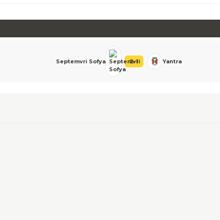
Septemvri Sofya
2
-
1
Yantra