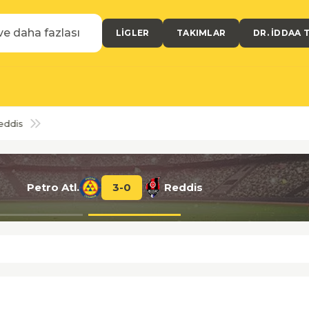
LIGLER
TAKIMLAR
DR. İDDAA 
dis
Petro Atl.
3
-
0
Reddis