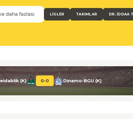
LIGLER
TAKIMLAR
DR. İDDAA 
eidablik (K)
0
-
0
Dinamo-BGU (K)