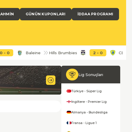
TAHMIN
GÜNÜN KUPONLARI
İDDAA PROGRAMI
Baleine
Hills Brumbies
2
-
0
CB Berries
Lig Sonuçları
4'
Türkiye - Süper Lig
İngiltere - Premier Lig
Almanya - Bundesliga
Fransa - Ligue 1