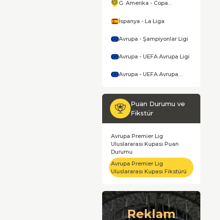
G. Amerika - Copa
America
İspanya - La Liga
Avrupa - Şampiyonlar Ligi
Avrupa - UEFA Avrupa Ligi
Avrupa - UEFA Avrupa
Konferans Ligi
Puan Durumu ve
Fikstür
Avrupa Premier Lig
Uluslararası Kupası Puan
Durumu
Avrupa Premier Lig
Uluslararası Kupası Fikstürü
Reklam