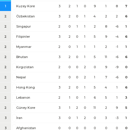
1
Kuzey Kore
3
2
1
0
9
1
8
7
2
Özbekistan
3
2
0
1
4
2
2
6
2
Singapur
2
0
1
1
2
8
-6
1
2
Filipinler
3
2
0
1
5
9
-4
6
2
Myanmar
2
0
1
1
1
2
-1
1
2
Bhutan
3
2
0
1
5
11
-6
6
2
Kırgızistan
2
0
0
2
0
9
-9
0
2
Nepal
2
0
0
2
1
7
-6
0
2
Hong Kong
3
2
0
1
5
4
1
6
2
Lebanon
2
1
0
1
6
5
1
3
2
Güney Kore
3
1
2
0
11
2
9
5
3
İran
3
0
1
2
0
3
-3
1
3
Afghanistan
0
0
0
0
0
0
0
0