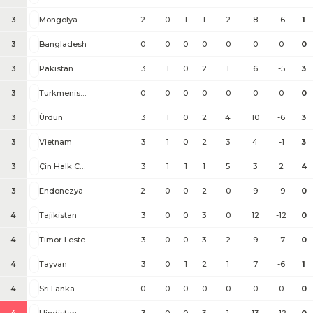
3
Mongolya
2
0
1
1
2
8
-6
1
3
Bangladesh
0
0
0
0
0
0
0
0
3
Pakistan
3
1
0
2
1
6
-5
3
3
Turkmenistan
0
0
0
0
0
0
0
0
3
Ürdün
3
1
0
2
4
10
-6
3
3
Vietnam
3
1
0
2
3
4
-1
3
3
Çin Halk Cumhuriyeti
3
1
1
1
5
3
2
4
3
Endonezya
2
0
0
2
0
9
-9
0
4
Tajikistan
3
0
0
3
0
12
-12
0
4
Timor-Leste
3
0
0
3
2
9
-7
0
4
Tayvan
3
0
1
2
1
7
-6
1
4
Sri Lanka
0
0
0
0
0
0
0
0