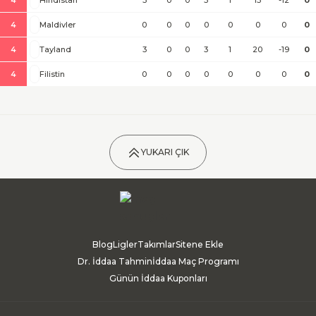
4
Hindistan
3
0
0
3
1
13
-12
0
4
Maldivler
0
0
0
0
0
0
0
0
4
Tayland
3
0
0
3
1
20
-19
0
4
Filistin
0
0
0
0
0
0
0
0
YUKARI ÇIK
Blog
Ligler
Takımlar
Sitene Ekle
Dr. İddaa Tahmin
İddaa Maç Programı
Günün İddaa Kuponları