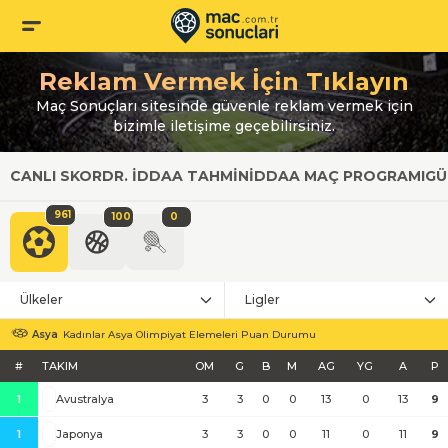
Reklam Vermek İçin Tıklayın
Maç Sonuçları sitesinde güvenle reklam vermek için
bizimle iletişime geçebilirsiniz.
CANLI SKOR
DR. İDDAA TAHMIN
İDDAA MAÇ PROGRAMI
GÜ
961
100
0
Ülkeler
Ligler
Asya
Kadınlar Asya Olimpiyat Elemeleri Puan Durumu
#
TAKIM
OM
G
B
M
AG
YG
A
P
1
Avustralya
3
3
0
0
13
0
13
9
1
Japonya
3
3
0
0
11
0
11
9