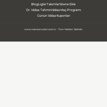
Blog
Ligler
Takımlar
Sitene Ekle
Dr. İddaa Tahmin
İddaa Maç Programı
Günün İddaa Kuponları
www.macsonuclari.com.tr - Tüm Hakları Saklıdır