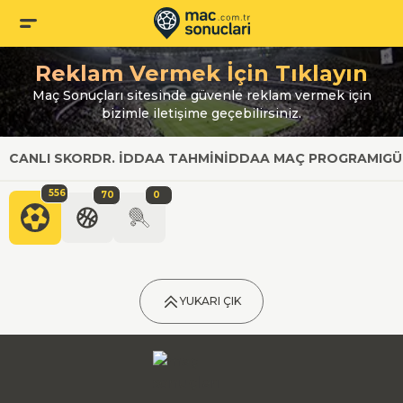
Reklam Vermek İçin Tıklayın
Maç Sonuçları sitesinde güvenle reklam vermek için
bizimle iletişime geçebilirsiniz.
CANLI SKOR
DR. İDDAA TAHMIN
İDDAA MAÇ PROGRAMI
GÜ
556
70
0
YUKARI ÇIK