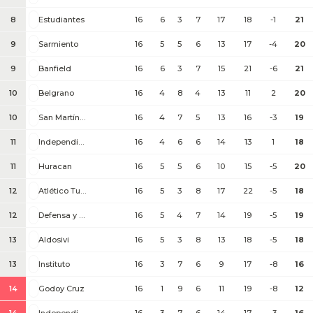
8
Estudiantes
16
6
3
7
17
18
-1
21
9
Sarmiento
16
5
5
6
13
17
-4
20
9
Banfield
16
6
3
7
15
21
-6
21
10
Belgrano
16
4
8
4
13
11
2
20
10
San Martín San Juan
16
4
7
5
13
16
-3
19
11
Independiente
16
4
6
6
14
13
1
18
11
Huracan
16
5
5
6
10
15
-5
20
12
Atlético Tucumán
16
5
3
8
17
22
-5
18
12
Defensa y Justicia
16
5
4
7
14
19
-5
19
13
Aldosivi
16
5
3
8
13
18
-5
18
13
Instituto
16
3
7
6
9
17
-8
16
14
Godoy Cruz
16
1
9
6
11
19
-8
12