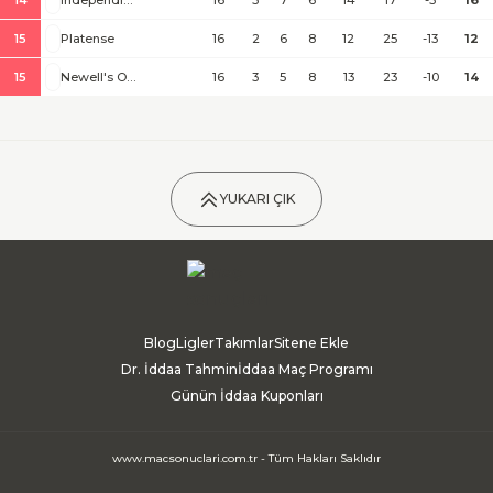
14
Independiente Rivadavia
16
3
7
6
14
17
-3
16
15
Platense
16
2
6
8
12
25
-13
12
15
Newell's Old Boys
16
3
5
8
13
23
-10
14
YUKARI ÇIK
Blog
Ligler
Takımlar
Sitene Ekle
Dr. İddaa Tahmin
İddaa Maç Programı
Günün İddaa Kuponları
www.macsonuclari.com.tr - Tüm Hakları Saklıdır