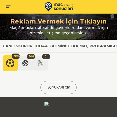
Reklam Vermek İçin Tıklayın
Maç Sonuçları sitesinde güvenle reklam vermek için
bizimle iletişime geçebilirsiniz.
CANLI SKOR
DR. İDDAA TAHMIN
İDDAA MAÇ PROGRAMI
GÜ
994
108
0
YUKARI ÇIK