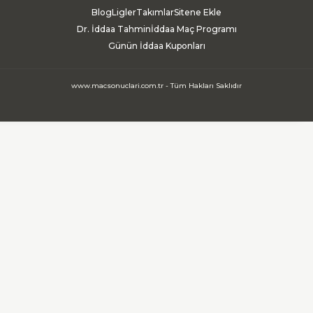
Blog
Ligler
Takımlar
Sitene Ekle
Dr. İddaa Tahmin
İddaa Maç Programı
Günün İddaa Kuponları
www.macsonuclari.com.tr - Tüm Hakları Saklıdır