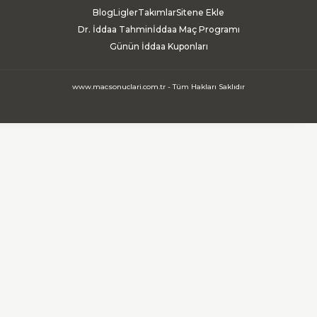
Blog
Ligler
Takımlar
Sitene Ekle
Dr. İddaa Tahmin
İddaa Maç Programı
Günün İddaa Kuponları
www.macsonuclari.com.tr - Tüm Hakları Saklıdır