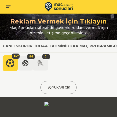
Reklam Vermek İçin Tıklayın
Maç Sonuçları sitesinde güvenle reklam vermek için
bizimle iletişime geçebilirsiniz.
CANLI SKOR
DR. İDDAA TAHMIN
İDDAA MAÇ PROGRAMI
GÜ
147
84
0
YUKARI ÇIK